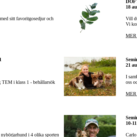
DOF
18 au
med sitt favoritgosedjur och
Vill d
Vi ko
MER
1
Semin
21 au
I sam
g TEM i klass 1 - behållarsök
oss o
MER
Semin
10-1
 nybörjarhund i 4 olika sporten
Carlo