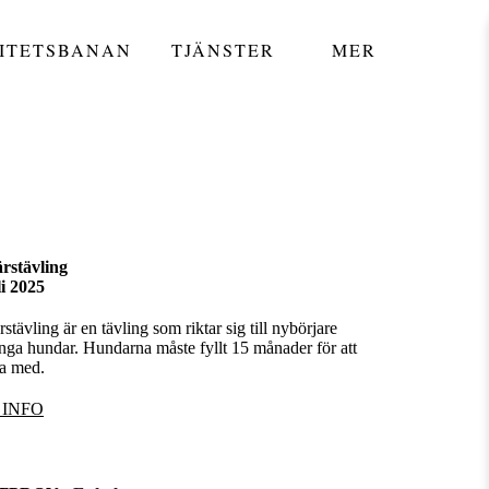
ITETSBANAN
TJÄNSTER
MER
rstävling
li 2025
stävling är en tävling som riktar sig till nybörjare
nga hundar. Hundarna måste fyllt 15 månader för att
ra med.
 INFO