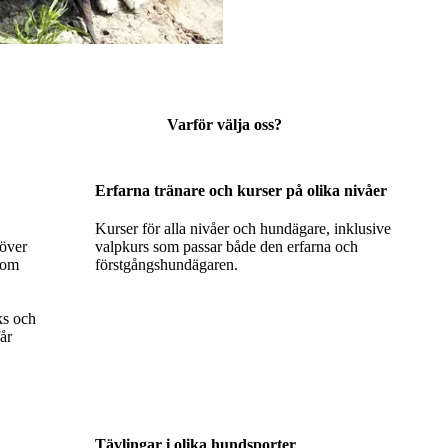
Varför välja oss?
Erfarna tränare och kurser på olika nivåer
Kurser för alla nivåer och hundägare, inklusive
höver
valpkurs som passar både den erfarna och
som
förstgångshundägaren.
ks och
får
Tävlingar i olika hundsporter