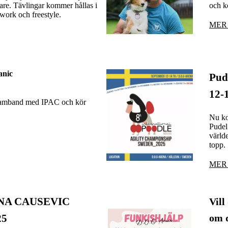
e. Tävlingar kommer hållas i
och k
 work och freestyle.
MER
anic
Pude
12-
 samband med IPAC och kör
Nu ko
Pudel
värld
topp.
MER
NINA CAUSEVIC
Vill
25
om d