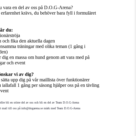
du vara en del av oss på D.O.G-Arena?
 erfarenhet krävs, du behöver bara fyll i formuläret
år du:
ionärströja
 och fika den aktuella dagen
samma träningar med olika teman (1 gång i
den)
r dig en massa om hund genom att vara med på
ngar och event
nskar vi av dig?
 sätta upp dig på vår maillista över funktionärer
 iallafall 1 gång per säsong hjälper oss på en tävling
event
ellre bli en större del av oss och bli en del av Team D.O.G-Arena
tt mail till oss på info@dogarena.se märk med Team D.O.G-Arena