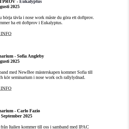
TPROV -
Eukalyptus
gusti 2025
u börja tävla i nose work måste du göra ett doftprov.
mmer ha ett doftprov i Eukalyptus.
 INFO
arium - Sofia Angleby
gusti 2025
band med NewBee mästerskapen kommer Sofia till
ch kör seminarium i nose work och rallylydnad.
 INFO
arium - Carlo Fazio
1 September 2025
 från Italien kommer till oss i samband med IPAC