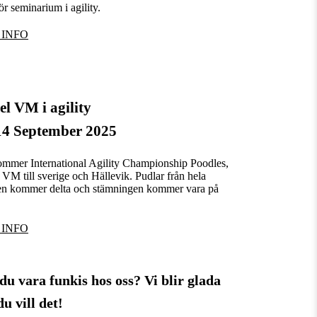
ör seminarium i agility.
 INFO
l VM i agility
14 September 2025
mmer International Agility Championship Poodles,
 VM till sverige och Hällevik. Pudlar från hela
en kommer delta och stämningen kommer vara på
 INFO
 du vara funkis hos oss? Vi blir glada
u vill det!