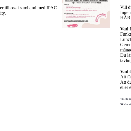
Vill 
r till oss i samband med IPAC
Ingen
ity.
HÄR
Vad f
Funkt
Lunch
Gemen
måna
Du lä
tävli
Vad ö
Att få
Att du
eller 
Vill du h
Skicka e