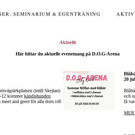
SER, SEMINARIUM & EGENTRÄNING
AKTIV
Aktuellt
Här hittar du aktuelle evenemang på D.O.G-Arena
Blåbä
20 ju
rnvägslekplatsen (intill Skejtan)
Blåbär
 10-12 kommer
kändishunden
och u
 meet and greet för alla dom vill
få va
MER